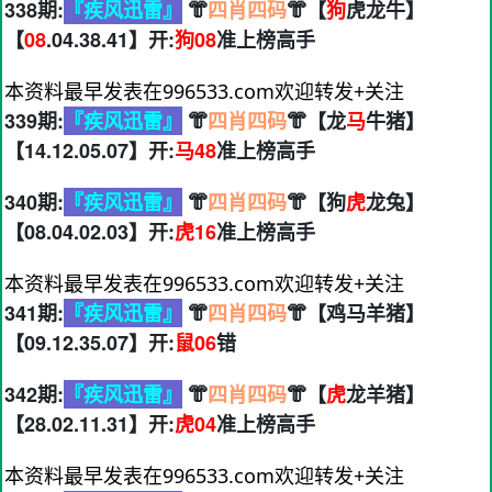
338期:
『疾风迅雷』
👘
四肖四码
👘【
狗
虎龙牛】
【
08
.04.38.41】开:
狗08
准上榜高手
本资料最早发表在996533.com欢迎转发+关注
339期:
『疾风迅雷』
👘
四肖四码
👘【龙
马
牛猪】
【14.12.05.07】开:
马48
准上榜高手
340期:
『疾风迅雷』
👘
四肖四码
👘【狗
虎
龙兔】
【08.04.02.03】开:
虎16
准上榜高手
本资料最早发表在996533.com欢迎转发+关注
341期:
『疾风迅雷』
👘
四肖四码
👘【鸡马羊猪】
【09.12.35.07】开:
鼠06
错
342期:
『疾风迅雷』
👘
四肖四码
👘【
虎
龙羊猪】
【28.02.11.31】开:
虎04
准上榜高手
本资料最早发表在996533.com欢迎转发+关注