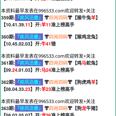
本资料最早发表在996533.com欢迎转发+关注
359期:
『疾风迅雷』
👘
四肖四码
👘【猴牛兔
羊
】
【10.41.39.
11
】开:
羊11
准上榜高手
360期:
『疾风迅雷』
👘
四肖四码
👘【猴鸡龙兔】
【10.45.02.03】开:
牛41
错
本资料最早发表在996533.com欢迎转发+关注
361期:
『疾风迅雷』
👘
四肖四码
👘【鸡
马
蛇兔】
【09.
24
.01.03】开:
马24
准上榜高手
362期:
『疾风迅雷』
👘
四肖四码
👘【狗虎鸡
羊
】
【08.04.33.
23
】开:
羊23
准上榜高手
本资料最早发表在996533.com欢迎转发+关注
363期:
『疾风迅雷』
👘
四肖四码
👘【狗
龙
牛猪】
【08.02.05.07】开:
龙26
准上榜高手