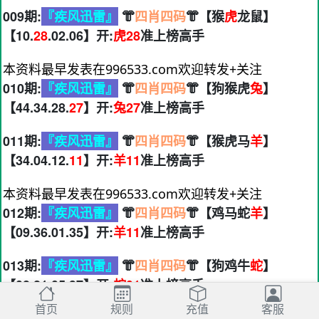
009期:
『疾风迅雷』
👘
四肖四码
👘【猴
虎
龙鼠】
【10.
28
.02.06】开:
虎28
准上榜高手
本资料最早发表在996533.com欢迎转发+关注
010期:
『疾风迅雷』
👘
四肖四码
👘【狗猴虎
兔
】
【44.34.28.
27
】开:
兔27
准上榜高手
011期:
『疾风迅雷』
👘
四肖四码
👘【猴虎马
羊
】
【34.04.12.
11
】开:
羊11
准上榜高手
本资料最早发表在996533.com欢迎转发+关注
012期:
『疾风迅雷』
👘
四肖四码
👘【鸡马蛇
羊
】
【09.36.01.35】开:
羊11
准上榜高手
013期:
『疾风迅雷』
👘
四肖四码
👘【狗鸡牛
蛇
】
【08.21.05.37】开:
蛇01
准上榜高手
首页
规则
充值
客服
本资料最早发表在996533.com欢迎转发+关注