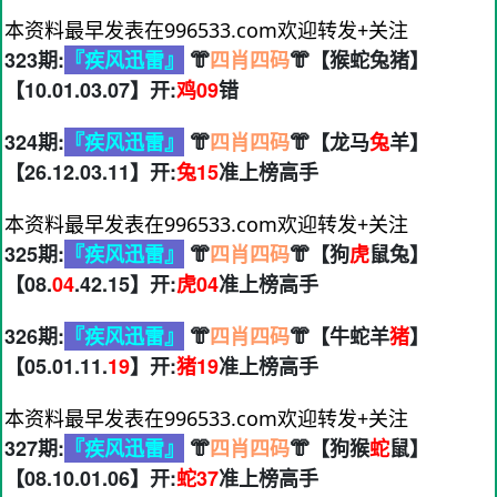
本资料最早发表在996533.com欢迎转发+关注
323期:
『疾风迅雷』
👘
四肖四码
👘【猴蛇兔猪】
【10.01.03.07】开:
鸡09
错
324期:
『疾风迅雷』
👘
四肖四码
👘【龙马
兔
羊】
【26.12.03.11】开:
兔15
准上榜高手
本资料最早发表在996533.com欢迎转发+关注
325期:
『疾风迅雷』
👘
四肖四码
👘【狗
虎
鼠兔】
【08.
04
.42.15】开:
虎04
准上榜高手
326期:
『疾风迅雷』
👘
四肖四码
👘【牛蛇羊
猪
】
【05.01.11.
19
】开:
猪19
准上榜高手
本资料最早发表在996533.com欢迎转发+关注
327期:
『疾风迅雷』
👘
四肖四码
👘【狗猴
蛇
鼠】
【08.10.01.06】开:
蛇37
准上榜高手