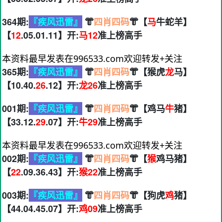
364期:
『疾风迅雷』
👘
四肖四码
👘【
马
牛蛇羊】
【
12
.05.01.11】开:
马12
准上榜高手
本资料最早发表在996533.com欢迎转发+关注
365期:
『疾风迅雷』
👘
四肖四码
👘【猴虎
龙
马】
【10.40.
26
.12】开:
龙26
准上榜高手
001期:
『疾风迅雷』
👘
四肖四码
👘【鸡马
牛
猪】
【33.12.
29
.07】开:
牛29
准上榜高手
本资料最早发表在996533.com欢迎转发+关注
002期:
『疾风迅雷』
👘
四肖四码
👘【
猴
鸡马猪】
【
22
.09.36.43】开:
猴22
准上榜高手
003期:
『疾风迅雷』
👘
四肖四码
👘【狗虎
鸡
猪】
【44.04.45.07】开:
鸡09
准上榜高手