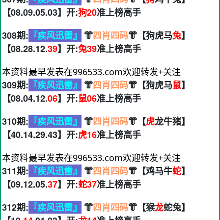
【08.09.05.03】开:
狗20
准上榜高手
308期:
『疾风迅雷』
👘
四肖四码
👘【狗虎马
兔
】
【08.28.12.
39
】开:
兔39
准上榜高手
本资料最早发表在996533.com欢迎转发+关注
309期:
『疾风迅雷』
👘
四肖四码
👘【狗虎马
鼠
】
【08.04.12.
06
】开:
鼠06
准上榜高手
310期:
『疾风迅雷』
👘
四肖四码
👘【
虎
龙牛猪】
【40.14.29.43】开:
虎16
准上榜高手
本资料最早发表在996533.com欢迎转发+关注
311期:
『疾风迅雷』
👘
四肖四码
👘【鸡马牛
蛇
】
【09.12.05.
37
】开:
蛇37
准上榜高手
312期:
『疾风迅雷』
👘
四肖四码
👘【猴
龙
蛇兔】