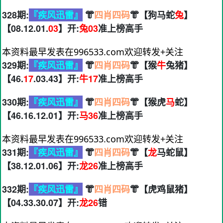
328期:
『疾风迅雷』
👘
四肖四码
👘【狗马蛇
兔
】
【08.12.01.
03
】开:
兔03
准上榜高手
本资料最早发表在996533.com欢迎转发+关注
329期:
『疾风迅雷』
👘
四肖四码
👘【猴
牛
兔猪】
【46.
17
.03.43】开:
牛17
准上榜高手
330期:
『疾风迅雷』
👘
四肖四码
👘【猴虎
马
蛇】
【46.16.12.01】开:
马36
准上榜高手
本资料最早发表在996533.com欢迎转发+关注
331期:
『疾风迅雷』
👘
四肖四码
👘【
龙
马蛇鼠】
【38.12.01.06】开:
龙26
准上榜高手
332期:
『疾风迅雷』
👘
四肖四码
👘【虎鸡鼠猪】
【04.33.30.07】开:
龙26
错