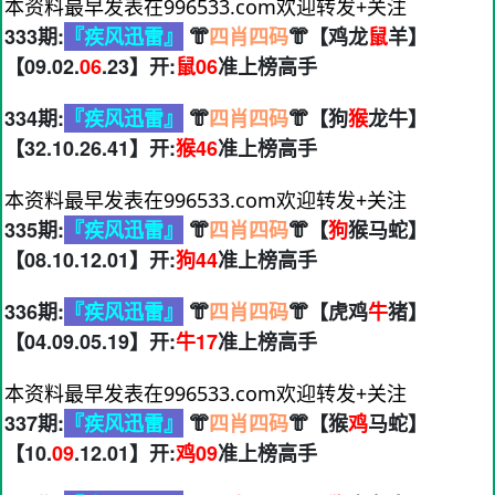
本资料最早发表在996533.com欢迎转发+关注
333期:
『疾风迅雷』
👘
四肖四码
👘【鸡龙
鼠
羊】
【09.02.
06
.23】开:
鼠06
准上榜高手
334期:
『疾风迅雷』
👘
四肖四码
👘【狗
猴
龙牛】
【32.10.26.41】开:
猴46
准上榜高手
本资料最早发表在996533.com欢迎转发+关注
335期:
『疾风迅雷』
👘
四肖四码
👘【
狗
猴马蛇】
【08.10.12.01】开:
狗44
准上榜高手
336期:
『疾风迅雷』
👘
四肖四码
👘【虎鸡
牛
猪】
【04.09.05.19】开:
牛17
准上榜高手
本资料最早发表在996533.com欢迎转发+关注
337期:
『疾风迅雷』
👘
四肖四码
👘【猴
鸡
马蛇】
【10.
09
.12.01】开:
鸡09
准上榜高手