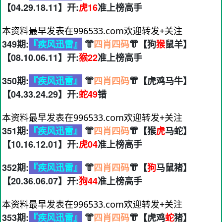
【04.29.18.11】开:
虎16
准上榜高手
本资料最早发表在996533.com欢迎转发+关注
349期:
『疾风迅雷』
👘
四肖四码
👘【狗
猴
鼠羊】
【08.10.06.11】开:
猴22
准上榜高手
350期:
『疾风迅雷』
👘
四肖四码
👘【虎鸡马牛】
【04.33.24.29】开:
蛇49
错
本资料最早发表在996533.com欢迎转发+关注
351期:
『疾风迅雷』
👘
四肖四码
👘【猴
虎
马蛇】
【10.16.12.01】开:
虎04
准上榜高手
352期:
『疾风迅雷』
👘
四肖四码
👘【
狗
马鼠猪】
【20.36.06.07】开:
狗44
准上榜高手
本资料最早发表在996533.com欢迎转发+关注
353期:
『疾风迅雷』
👘
四肖四码
👘【虎鸡
蛇
猪】