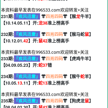
本资料最早发表在996533.com欢迎转发+关注
231期:
『疾风迅雷』
👘
四肖四码
👘【猴
龙
牛羊】
【10.14.05.11】开:
龙38
准上榜高手
232期:
『疾风迅雷』
👘
四肖四码
👘【猴马蛇
鼠
】
【10.12.01.
42
】开:
鼠42
准上榜高手
本资料最早发表在996533.com欢迎转发+关注
233期:
『疾风迅雷』
👘
四肖四码
👘【虎鸡牛羊】
【04.09.05.23】开:
蛇37
错
234期:
『疾风迅雷』
👘
四肖四码
👘【猴牛
蛇
羊】
【10.05.
13
.11】开:
蛇13
准上榜高手
本资料最早发表在996533.com欢迎转发+关注
235期:
『疾风迅雷』
👘
四肖四码
👘【狗虎龙
鼠
】
【08.04.02.30】开:
鼠42
准上榜高手