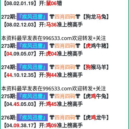
【08.02.01.19】开:
鼠06
错
272期:
『疾风迅雷』
👘
四肖四码
👘【狗龙
马
兔】
【08.02.12.03】开:
马36
准上榜高手
本资料最早发表在996533.com欢迎转发+关注
273期:
『疾风迅雷』
👘
四肖四码
👘【
虎
鸡牛猪】
【
04
.09.05.07】开:
虎04
准上榜高手
274期:
『疾风迅雷』
👘
四肖四码
👘【
狗
猴马羊】
【
44
.10.12.35】开:
狗44
准上榜高手
本资料最早发表在996533.com欢迎转发+关注
275期:
『疾风迅雷』
👘
四肖四码
👘【虎
鸡
牛兔】
【04.
45
.05.03】开:
鸡45
准上榜高手
276期:
『疾风迅雷』
👘
四肖四码
👘【虎
鸡
龙牛】
【04.
09
.38.17】开:
鸡09
准上榜高手