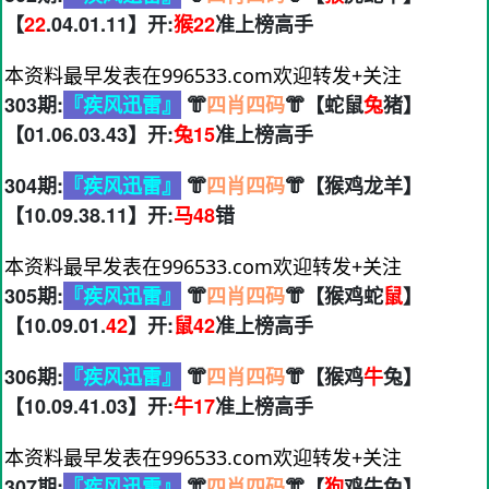
【
22
.04.01.11】开:
猴22
准上榜高手
本资料最早发表在996533.com欢迎转发+关注
303期:
『疾风迅雷』
👘
四肖四码
👘【蛇鼠
兔
猪】
【01.06.03.43】开:
兔15
准上榜高手
304期:
『疾风迅雷』
👘
四肖四码
👘【猴鸡龙羊】
【10.09.38.11】开:
马48
错
本资料最早发表在996533.com欢迎转发+关注
305期:
『疾风迅雷』
👘
四肖四码
👘【猴鸡蛇
鼠
】
【10.09.01.
42
】开:
鼠42
准上榜高手
306期:
『疾风迅雷』
👘
四肖四码
👘【猴鸡
牛
兔】
【10.09.41.03】开:
牛17
准上榜高手
本资料最早发表在996533.com欢迎转发+关注
307期:
『疾风迅雷』
👘
四肖四码
👘【
狗
鸡牛兔】