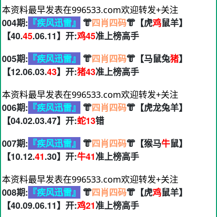
本资料最早发表在996533.com欢迎转发+关注
004期:
『疾风迅雷』
👘
四肖四码
👘【虎
鸡
鼠羊】
【40.
45
.06.11】开:
鸡45
准上榜高手
005期:
『疾风迅雷』
👘
四肖四码
👘【马鼠兔
猪
】
【12.06.03.
43
】开:
猪43
准上榜高手
本资料最早发表在996533.com欢迎转发+关注
006期:
『疾风迅雷』
👘
四肖四码
👘【虎龙兔羊】
【04.02.03.47】开:
蛇13
错
007期:
『疾风迅雷』
👘
四肖四码
👘【猴马
牛
鼠】
【10.12.
41
.30】开:
牛41
准上榜高手
本资料最早发表在996533.com欢迎转发+关注
008期:
『疾风迅雷』
👘
四肖四码
👘【虎
鸡
鼠羊】
【40.09.06.11】开:
鸡21
准上榜高手