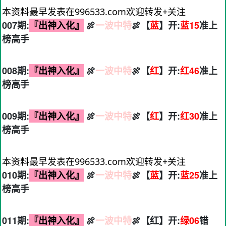
本资料最早发表在996533.com欢迎转发+关注
007期:
『出神入化』
🍖
一波中特
🍖【
蓝
】开:
蓝15
准上
榜高手
008期:
『出神入化』
🍖
一波中特
🍖【
红
】开:
红46
准上
榜高手
009期:
『出神入化』
🍖
一波中特
🍖【
红
】开:
红30
准上
榜高手
本资料最早发表在996533.com欢迎转发+关注
010期:
『出神入化』
🍖
一波中特
🍖【
蓝
】开:
蓝25
准上
榜高手
011期:
『出神入化』
🍖
一波中特
🍖【红】开:
绿06
错