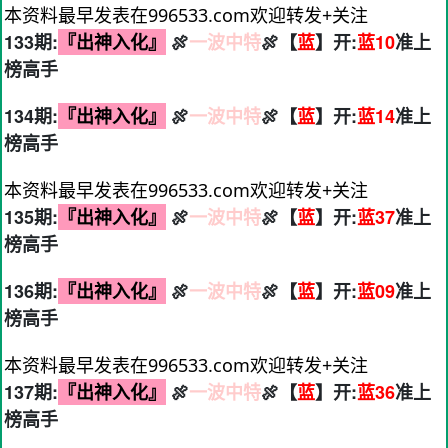
本资料最早发表在996533.com欢迎转发+关注
133期:
『出神入化』
🍖
一波中特
🍖【
蓝
】开:
蓝10
准上
榜高手
134期:
『出神入化』
🍖
一波中特
🍖【
蓝
】开:
蓝14
准上
榜高手
本资料最早发表在996533.com欢迎转发+关注
135期:
『出神入化』
🍖
一波中特
🍖【
蓝
】开:
蓝37
准上
榜高手
136期:
『出神入化』
🍖
一波中特
🍖【
蓝
】开:
蓝09
准上
榜高手
本资料最早发表在996533.com欢迎转发+关注
137期:
『出神入化』
🍖
一波中特
🍖【
蓝
】开:
蓝36
准上
榜高手