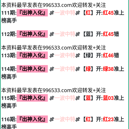
本资料最早发表在996533.com欢迎转发+关注
111期:
『出神入化』
🍖
一波中特
🍖【
红
】开:
红45
准上
榜高手
112期:
『出神入化』
🍖
一波中特
🍖【蓝】开:
红45
错
本资料最早发表在996533.com欢迎转发+关注
113期:
『出神入化』
🍖
一波中特
🍖【绿】开:
红46
错
114期:
『出神入化』
🍖
一波中特
🍖【
绿
】开:
绿38
准上
榜高手
本资料最早发表在996533.com欢迎转发+关注
115期:
『出神入化』
🍖
一波中特
🍖【
蓝
】开:
蓝03
准上
榜高手
116期:
『出神入化』
🍖
一波中特
🍖【
红
】开:
红23
准上
榜高手