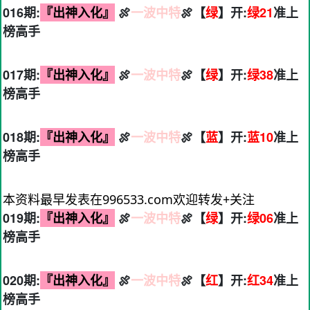
016期:
『出神入化』
🍖
一波中特
🍖【
绿
】开:
绿21
准上
榜高手
017期:
『出神入化』
🍖
一波中特
🍖【
绿
】开:
绿38
准上
榜高手
018期:
『出神入化』
🍖
一波中特
🍖【
蓝
】开:
蓝10
准上
榜高手
本资料最早发表在996533.com欢迎转发+关注
019期:
『出神入化』
🍖
一波中特
🍖【
绿
】开:
绿06
准上
榜高手
020期:
『出神入化』
🍖
一波中特
🍖【
红
】开:
红34
准上
榜高手