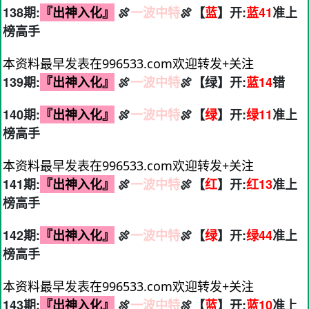
138期:
『出神入化』
🍖
一波中特
🍖【
蓝
】开:
蓝41
准上
榜高手
本资料最早发表在996533.com欢迎转发+关注
139期:
『出神入化』
🍖
一波中特
🍖【绿】开:
蓝14
错
140期:
『出神入化』
🍖
一波中特
🍖【
绿
】开:
绿11
准上
榜高手
本资料最早发表在996533.com欢迎转发+关注
141期:
『出神入化』
🍖
一波中特
🍖【
红
】开:
红13
准上
榜高手
142期:
『出神入化』
🍖
一波中特
🍖【
绿
】开:
绿44
准上
榜高手
本资料最早发表在996533.com欢迎转发+关注
143期:
『出神入化』
🍖
一波中特
🍖【
蓝
】开:
蓝10
准上