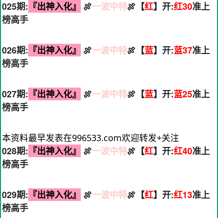
025期:
『出神入化』
🍖
一波中特
🍖【
红
】开:
红30
准上
榜高手
026期:
『出神入化』
🍖
一波中特
🍖【
蓝
】开:
蓝37
准上
榜高手
027期:
『出神入化』
🍖
一波中特
🍖【
蓝
】开:
蓝25
准上
榜高手
本资料最早发表在996533.com欢迎转发+关注
028期:
『出神入化』
🍖
一波中特
🍖【
红
】开:
红40
准上
榜高手
029期:
『出神入化』
🍖
一波中特
🍖【
红
】开:
红13
准上
榜高手