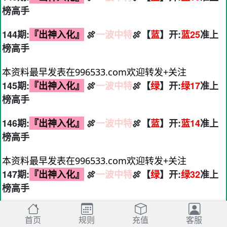
榜高手
144期:
『出神入化』
🍖
一波中特
🍖【
蓝
】开:
蓝25
准上
榜高手
本资料最早发表在996533.com欢迎转发+关注
145期:
『出神入化』
🍖
一波中特
🍖【
绿
】开:
绿17
准上
榜高手
146期:
『出神入化』
🍖
一波中特
🍖【
蓝
】开:
蓝14
准上
榜高手
本资料最早发表在996533.com欢迎转发+关注
147期:
『出神入化』
🍖
一波中特
🍖【
绿
】开:
绿32
准上
榜高手
148期:
『出神入化』
🍖
一波中特
🍖【
红
】开:
红02
准上
首页
规则
充值
客服
榜高手