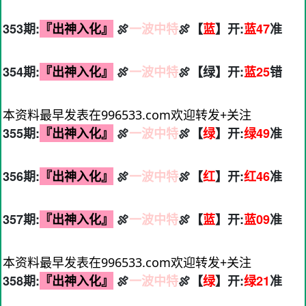
353期:
『出神入化』
🍖
一波中特
🍖【
蓝
】开:
蓝47
准
354期:
『出神入化』
🍖
一波中特
🍖【绿】开:
蓝25
错
本资料最早发表在996533.com欢迎转发+关注
355期:
『出神入化』
🍖
一波中特
🍖【
绿
】开:
绿49
准
356期:
『出神入化』
🍖
一波中特
🍖【
红
】开:
红46
准
357期:
『出神入化』
🍖
一波中特
🍖【
蓝
】开:
蓝09
准
本资料最早发表在996533.com欢迎转发+关注
358期:
『出神入化』
🍖
一波中特
🍖【
绿
】开:
绿21
准