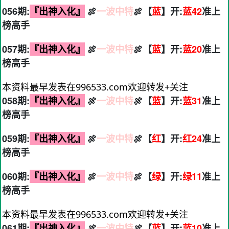
056期:
『出神入化』
🍖
一波中特
🍖【
蓝
】开:
蓝42
准上
榜高手
057期:
『出神入化』
🍖
一波中特
🍖【
蓝
】开:
蓝20
准上
榜高手
本资料最早发表在996533.com欢迎转发+关注
058期:
『出神入化』
🍖
一波中特
🍖【
蓝
】开:
蓝31
准上
榜高手
059期:
『出神入化』
🍖
一波中特
🍖【
红
】开:
红24
准上
榜高手
060期:
『出神入化』
🍖
一波中特
🍖【
绿
】开:
绿11
准上
榜高手
本资料最早发表在996533.com欢迎转发+关注
061期:
『出神入化』
🍖
一波中特
🍖【
蓝
】开:
蓝10
准上