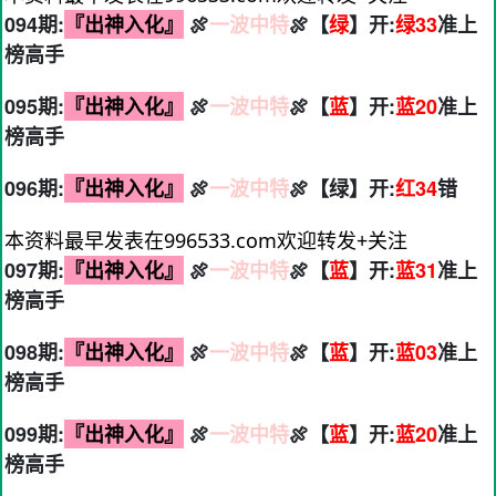
094期:
『出神入化』
🍖
一波中特
🍖【
绿
】开:
绿33
准上
榜高手
095期:
『出神入化』
🍖
一波中特
🍖【
蓝
】开:
蓝20
准上
榜高手
096期:
『出神入化』
🍖
一波中特
🍖【绿】开:
红34
错
本资料最早发表在996533.com欢迎转发+关注
097期:
『出神入化』
🍖
一波中特
🍖【
蓝
】开:
蓝31
准上
榜高手
098期:
『出神入化』
🍖
一波中特
🍖【
蓝
】开:
蓝03
准上
榜高手
099期:
『出神入化』
🍖
一波中特
🍖【
蓝
】开:
蓝20
准上
榜高手