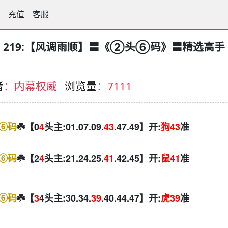
手论坛
充值
客服
219:【风调雨顺】〓《②头⑥码》〓精选高手
者
：内幕权威
浏览量
：
7111
⑥码
☘️【0
4
头主:01.07.09.
43
.47.49】开:
狗43
准
⑥码
☘️【2
4
头主:21.24.25.
41
.42.45】开:
鼠41
准
⑥码
☘️【
3
4头主:30.34.
39
.40.44.47】开:
虎39
准