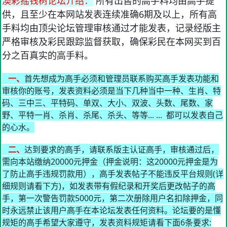
澳彩摇钱树论坛介绍：
所有出售的高手料均由高手提
供，且至少在本网站发表连续准确6期及以上，所有高
手料均由顶尖论坛管理审核通过才能发表，记录经版主
严格审核及彩民跟踪监督获取，确保彩民在本网买到百
分之百真实的高手料。
一、
首先想成为高手必须和管理员联系购买高手发表功能和
审核你的账号，发表资料必须是当下几种当中一种、生肖、特
码、三中三、平特码、单双、大小、双波、头数、尾数、家
野、平特一肖、杀肖、杀尾、杀头、等等... ... 都可以发表自己
的心水。
二、
达到要求的高手，请联系版主认证高手，审核通过后，
需向本站缴纳20000元押金（押金说明：这20000元押金是为
了防止高手违规罚款用），高手发表帖子不能违反平台规则(详
细规则请看下方)，如发表带有假纪录和开奖后更改帖子的高
手，第一次警告罚款5000元，第二次册除用户名扣除押金，同
时永远禁止该用户高手在本论坛发表任何资料。论坛要的是懂
规矩的高手希望大家遵守，发表资料规矩请看下面6条要求: